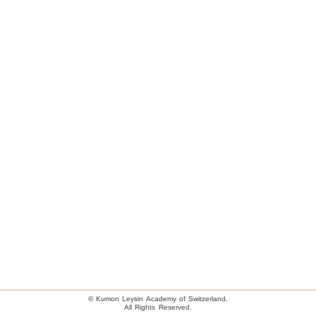
© Kumon Leysin Academy of Switzerland.
All Rights Reserved.